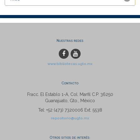
Nuestras redes
www.bibliotecas.ugto.mx
Contacto
Fracc. El Establo 1-A, Col. Marfil C.P. 36250
Guanajuato, Gto., México
Tel: +52 (473) 7320006 Ext. 5538
repositorio@ugto.mx
Otros sitios de interés: