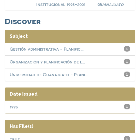
Institucional 1995-2001
Guanajuato
Discover
Subject
Gestión administrativa - Planific...
1
Organización y planificación de l...
1
Universidad de Guanajuato - Plani...
1
Date issued
1995
1
Has File(s)
true
1