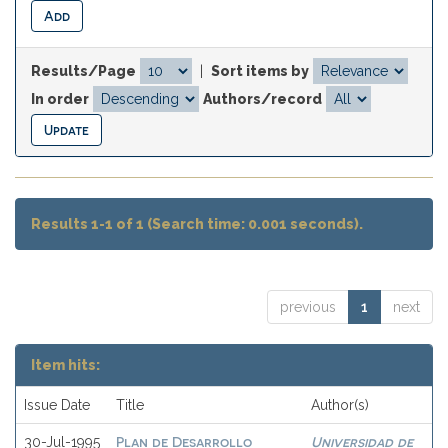
Results/Page
|
Sort items by
In order
Authors/record
Results 1-1 of 1 (Search time: 0.001 seconds).
previous
1
next
Item hits:
Issue Date
Title
Author(s)
Plan de Desarrollo
Universidad de
30-Jul-1995