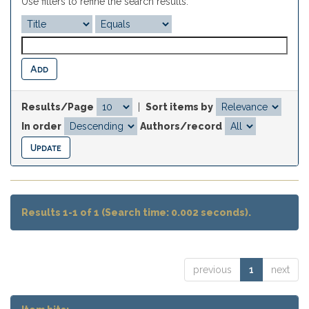
Use filters to refine the search results.
Results/Page
|
Sort items by
In order
Authors/record
Results 1-1 of 1 (Search time: 0.002 seconds).
previous
1
next