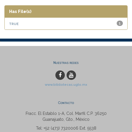
Has File(s)
true
1
Nuestras redes
www.bibliotecas.ugto.mx
Contacto
Fracc. El Establo 1-A, Col. Marfil C.P. 36250
Guanajuato, Gto., México
Tel: +52 (473) 7320006 Ext. 5538