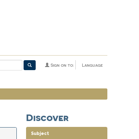
Sign on to:
Language
Discover
Subject