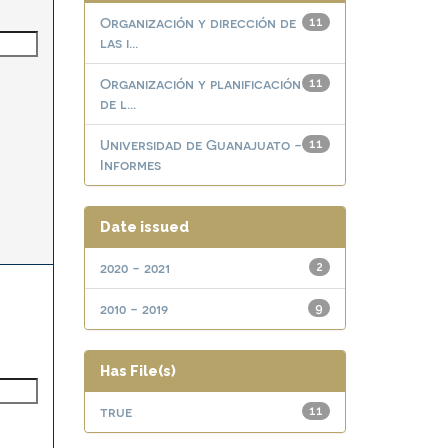
Organización y dirección de
11
las i...
Organización y planificación
11
de l...
Universidad de Guanajuato -
11
Informes
Date issued
2020 - 2021
2
2010 - 2019
9
Has File(s)
true
11