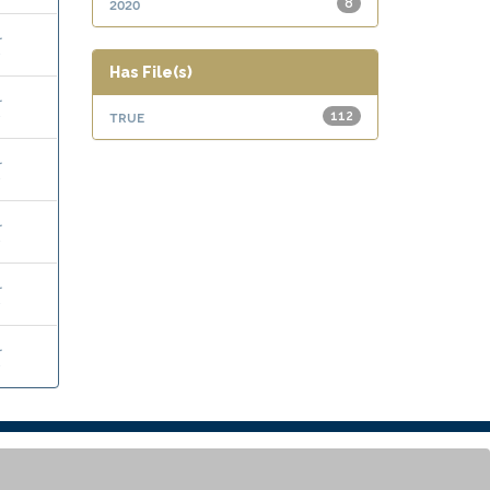
2020
8
.
Has File(s)
.
true
112
.
.
.
.