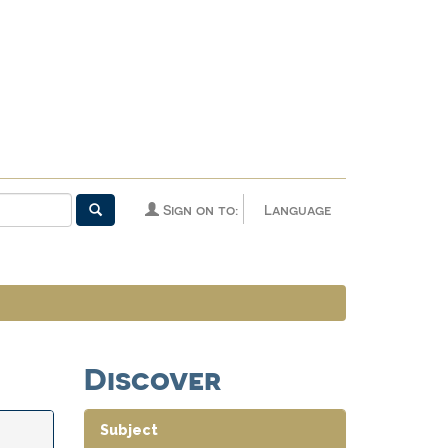
Sign on to:
Language
Discover
Subject