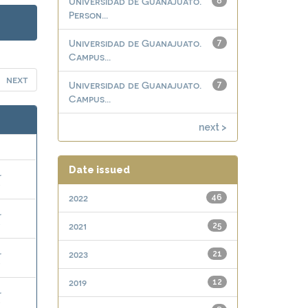
Universidad de Guanajuato.
8
Person...
Universidad de Guanajuato.
7
Campus...
next
Universidad de Guanajuato.
7
Campus...
next >
Date issued
.
2022
46
.
2021
25
.
2023
21
2019
12
.