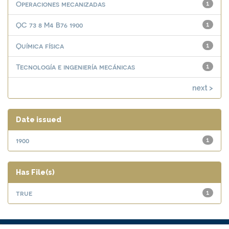
Operaciones mecanizadas
1
QC 73 8 M4 B76 1900
1
Química física
1
Tecnología e ingeniería mecánicas
1
next >
Date issued
1900
1
Has File(s)
true
1