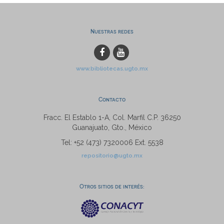
Nuestras redes
www.bibliotecas.ugto.mx
Contacto
Fracc. El Establo 1-A, Col. Marfil C.P. 36250
Guanajuato, Gto., México
Tel: +52 (473) 7320006 Ext. 5538
repositorio@ugto.mx
Otros sitios de interés: