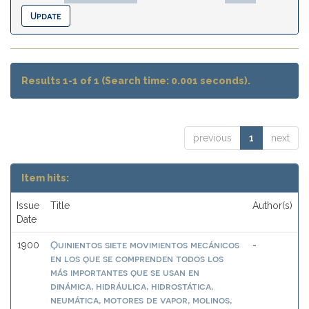
Results 1-1 of 1 (Search time: 0.001 seconds).
previous
1
next
Item hits:
Issue
Title
Author(s)
Date
Quinientos siete movimientos mecánicos
1900
-
en los que se comprenden todos los
más importantes que se usan en
dinámica, hidráulica, hidrostática,
neumática, motores de vapor, molinos,