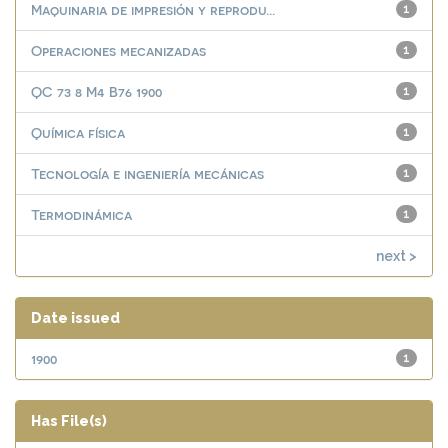
Maquinaria de impresión y reprodu...
1
Operaciones mecanizadas
1
QC 73 8 M4 B76 1900
1
Química física
1
Tecnología e ingeniería mecánicas
1
Termodinámica
1
next >
Date issued
1900
1
Has File(s)