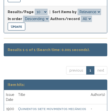
Results/Page
|
Sort items by
In order
Authors/record
Results 1-1 of 1 (Search time: 0.001 seconds).
previous
1
next
Item hits:
Issue
Title
Author(s)
Date
Quinientos siete movimientos mecánicos
1900
-