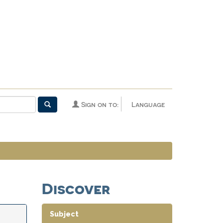
Sign on to:
Language
Discover
Subject