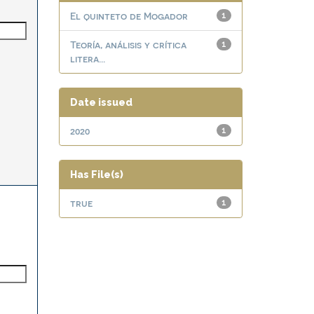
El quinteto de Mogador
1
Teoría, análisis y crítica
1
litera...
Date issued
2020
1
Has File(s)
true
1