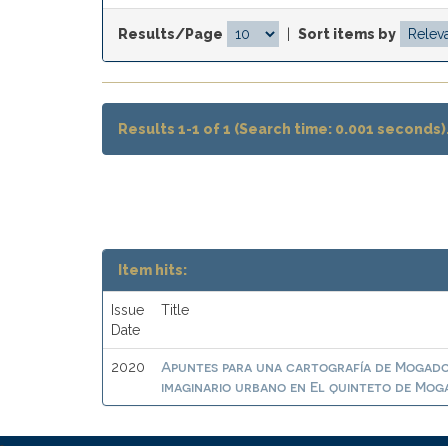
Results/Page
|
Sort items by
Results 1-1 of 1 (Search time: 0.001 seconds)
Item hits:
Issue
Title
Date
Apuntes para una cartografía de Mogador
2020
imaginario urbano en El quinteto de Mo