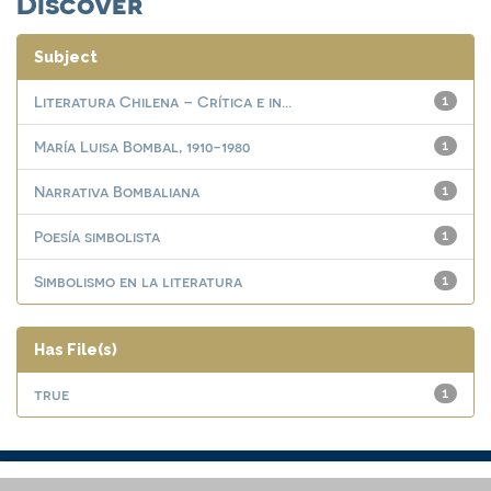
Discover
Subject
Literatura Chilena – Crítica e in...
1
María Luisa Bombal, 1910-1980
1
Narrativa Bombaliana
1
Poesía simbolista
1
Simbolismo en la literatura
1
Has File(s)
true
1