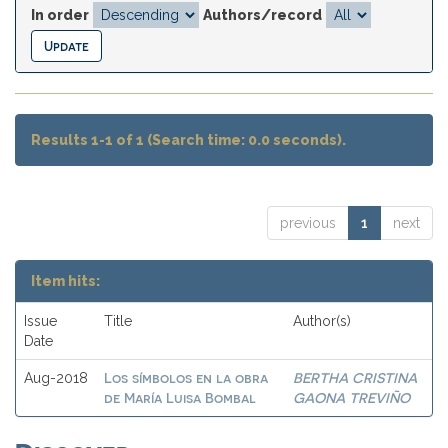
In order
Authors/record
Results 1-1 of 1 (Search time: 0.0 seconds).
previous
1
next
Item hits:
Issue
Title
Author(s)
Date
Los símbolos en la obra
BERTHA CRISTINA
Aug-2018
de María Luisa Bombal
GAONA TREVIÑO