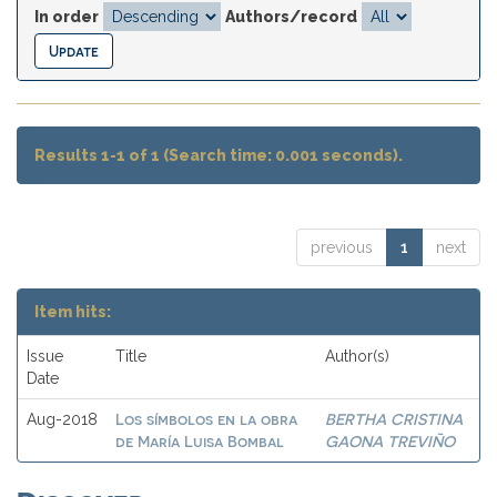
In order
Authors/record
Results 1-1 of 1 (Search time: 0.001 seconds).
previous
1
next
Item hits:
Issue
Title
Author(s)
Date
Los símbolos en la obra
BERTHA CRISTINA
Aug-2018
de María Luisa Bombal
GAONA TREVIÑO