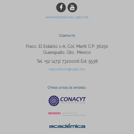
www.bibliotecas.ugto.mx
Contacto
Fracc. El Establo 1-A, Col. Marfil C.P. 36250
Guanajuato, Gto., México
Tel: +52 (473) 7320006 Ext. 5538
repositorio@ugto.mx
Otros sitios de interés: