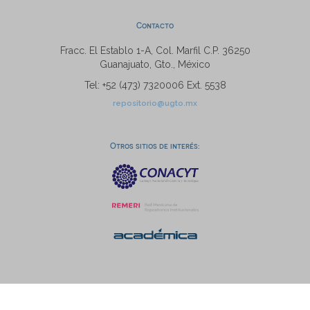
Contacto
Fracc. El Establo 1-A, Col. Marfil C.P. 36250
Guanajuato, Gto., México
Tel: +52 (473) 7320006 Ext. 5538
repositorio@ugto.mx
Otros sitios de interés: