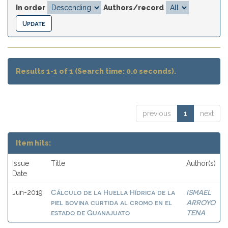
In order
Authors/record
Results 1-1 of 1 (Search time: 0.0 seconds).
previous
1
next
Item hits:
Issue
Title
Author(s)
Date
Cálculo de la Huella Hídrica de la
ISMAEL
Jun-2019
piel bovina curtida al cromo en el
ARROYO
estado de Guanajuato
TENA