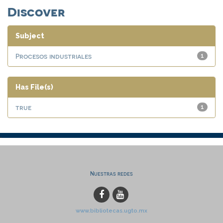
Discover
Subject
Procesos industriales
1
Has File(s)
true
1
Nuestras redes
www.bibliotecas.ugto.mx