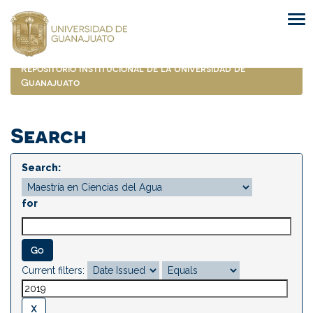
Skip
navigation
Repositorio Institucional de la Universidad de
Guanajuato
Search
Search:
for
Current filters: