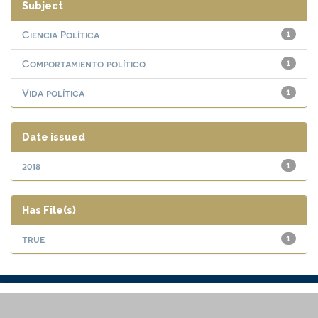
Subject
Ciencia Política
1
Comportamiento político
1
Vida política
1
Date issued
2018
1
Has File(s)
true
1