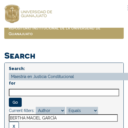
Skip
navigation
Repositorio Institucional de la Universidad de
Guanajuato
Search
Search:
for
Current filters: