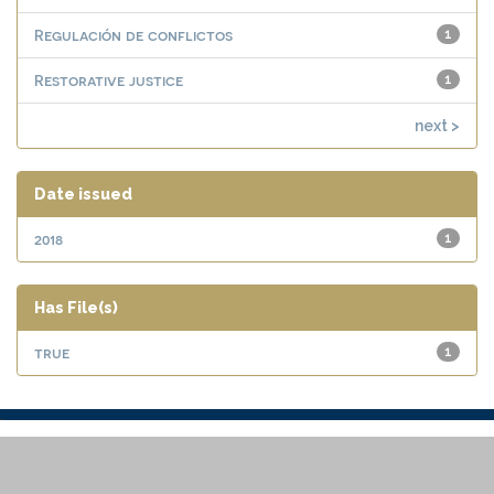
Regulación de conflictos
1
Restorative justice
1
next >
Date issued
2018
1
Has File(s)
true
1