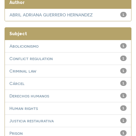
Author
ABRIL ADRIANA GUERRERO HERNANDEZ
1
Subject
Abolicionismo
1
Conflict regulation
1
Criminal law
1
Cárcel
1
Derechos humanos
1
Human rights
1
Justicia restaurativa
1
Prison
1