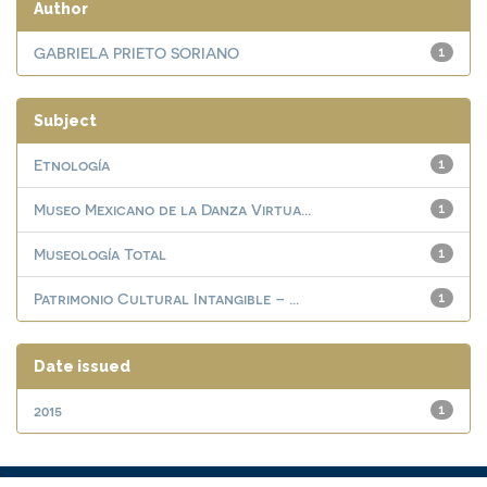
Author
GABRIELA PRIETO SORIANO
1
Subject
Etnología
1
Museo Mexicano de la Danza Virtua...
1
Museología Total
1
Patrimonio Cultural Intangible – ...
1
Date issued
2015
1