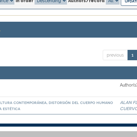
In order
Authors/record
.
previous
1
Author(s
cultura contemporánea, distorsión del cuerpo humano
ALAN F
a estética
CUERV