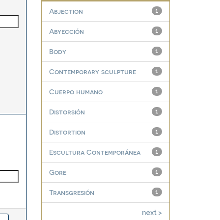
Abjection
1
Abyección
1
Body
1
Contemporary sculpture
1
Cuerpo humano
1
Distorsión
1
Distortion
1
Escultura Contemporánea
1
Gore
1
Transgresión
1
next >