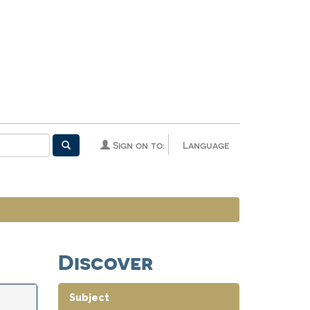
Sign on to:
Language
Discover
Subject