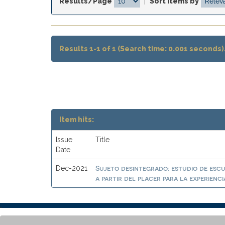
Results/Page
|
Sort items by
Results 1-1 of 1 (Search time: 0.001 seconds)
Item hits:
Issue
Title
Date
Sujeto desintegrado: estudio de es
Dec-2021
a partir del placer para la experienci