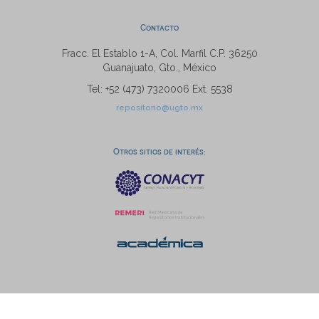
Contacto
Fracc. El Establo 1-A, Col. Marfil C.P. 36250
Guanajuato, Gto., México
Tel: +52 (473) 7320006 Ext. 5538
repositorio@ugto.mx
Otros sitios de interés: