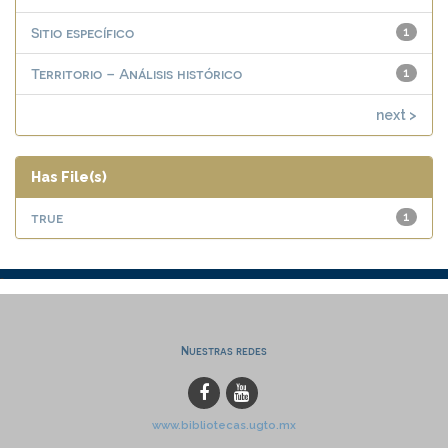
Sitio específico
1
Territorio – Análisis histórico
1
next >
Has File(s)
true
1
Nuestras redes
www.bibliotecas.ugto.mx