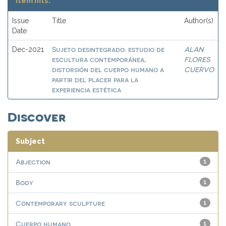
Item hits:
Issue
Title
Author(s)
Date
Sujeto desintegrado: estudio de
ALAN
Dec-2021
escultura contemporánea,
FLORES
distorsión del cuerpo humano a
CUERVO
partir del placer para la
experiencia estética
Discover
Subject
Abjection
1
Body
1
Contemporary sculpture
1
Cuerpo humano
1