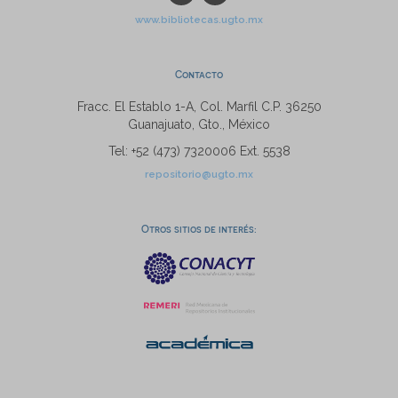
www.bibliotecas.ugto.mx
Contacto
Fracc. El Establo 1-A, Col. Marfil C.P. 36250
Guanajuato, Gto., México
Tel: +52 (473) 7320006 Ext. 5538
repositorio@ugto.mx
Otros sitios de interés: