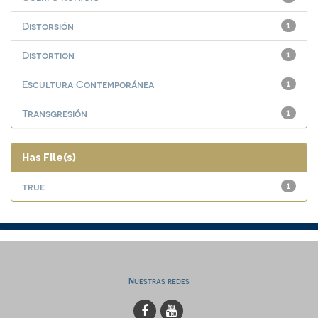
Distorsión
1
Distortion
1
Escultura Contemporánea
1
Transgresión
1
Has File(s)
true
1
Nuestras redes