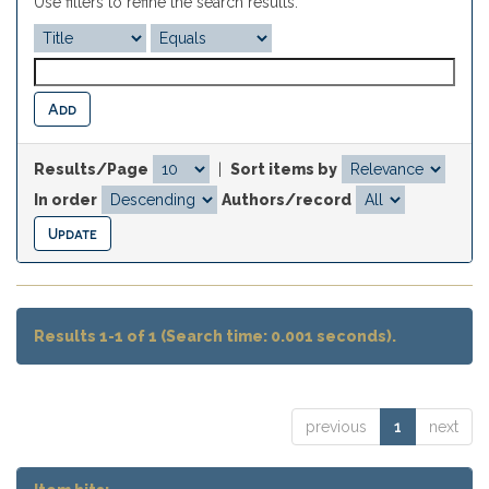
Use filters to refine the search results.
Results/Page
|
Sort items by
In order
Authors/record
Results 1-1 of 1 (Search time: 0.001 seconds).
previous
1
next