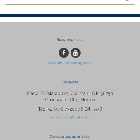
Nuestras redes
www.bibliotecas.ugto.mx
Contacto
Fracc. El Establo 1-A, Col. Marfil C.P. 36250
Guanajuato, Gto., México
Tel: +52 (473) 7320006 Ext. 5538
repositorio@ugto.mx
Otros sitios de interés: