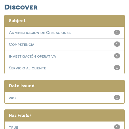
Discover
Subject
Administración de Operaciones
1
Competencia
1
Investigación operativa
1
Servicio al cliente
1
Date issued
2017
1
Has File(s)
true
1