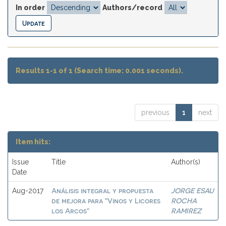
In order
Authors/record
Results 1-1 of 1 (Search time: 0.001 seconds).
previous
1
next
Item hits:
Issue
Title
Author(s)
Date
Análisis integral y propuesta
JORGE ESAU
Aug-2017
de mejora para "Vinos y Licores
ROCHA
los Arcos"
RAMIREZ