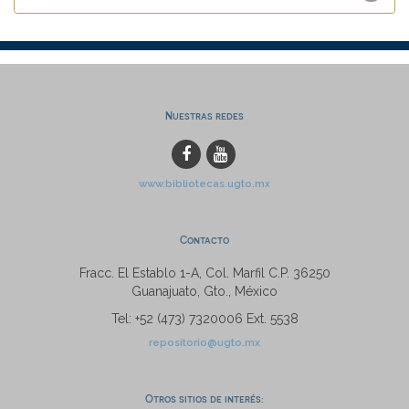
Nuestras redes
www.bibliotecas.ugto.mx
Contacto
Fracc. El Establo 1-A, Col. Marfil C.P. 36250
Guanajuato, Gto., México
Tel: +52 (473) 7320006 Ext. 5538
repositorio@ugto.mx
Otros sitios de interés: