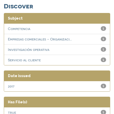
Discover
Subject
Competencia
1
Empresas comerciales - Organizaci...
1
Investigación operativa
1
Servicio al cliente
1
Date issued
2017
1
Has File(s)
true
1