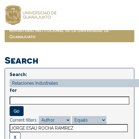
Skip
navigation
Repositorio Institucional de la Universidad de
Guanajuato
Search
Search:
for
Current filters: