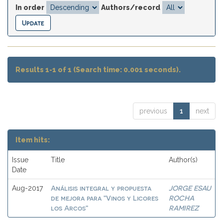
In order
Authors/record
Results 1-1 of 1 (Search time: 0.001 seconds).
previous
1
next
Item hits:
Issue
Title
Author(s)
Date
Análisis integral y propuesta
JORGE ESAU
Aug-2017
de mejora para "Vinos y Licores
ROCHA
los Arcos"
RAMIREZ