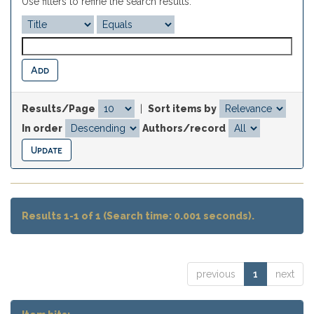
Use filters to refine the search results.
Results/Page
|
Sort items by
In order
Authors/record
Results 1-1 of 1 (Search time: 0.001 seconds).
previous
1
next