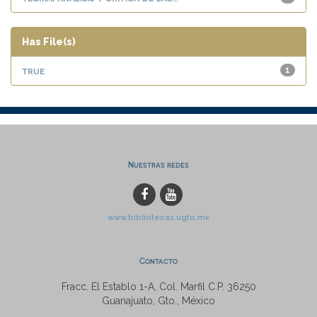
Has File(s)
true
1
Nuestras redes
www.bibliotecas.ugto.mx
Contacto
Fracc. El Establo 1-A, Col. Marfil C.P. 36250
Guanajuato, Gto., México