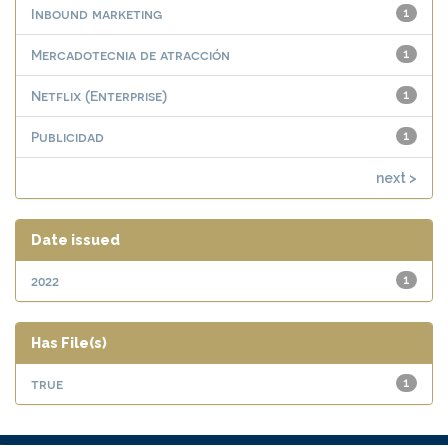
Inbound marketing
1
Mercadotecnia de atracción
1
Netflix (Enterprise)
1
Publicidad
1
next >
Date issued
2022
1
Has File(s)
true
1