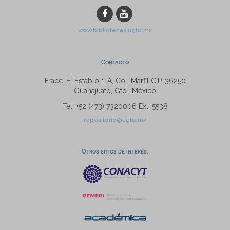
www.bibliotecas.ugto.mx
Contacto
Fracc. El Establo 1-A, Col. Marfil C.P. 36250
Guanajuato, Gto., México
Tel: +52 (473) 7320006 Ext. 5538
repositorio@ugto.mx
Otros sitios de interés: