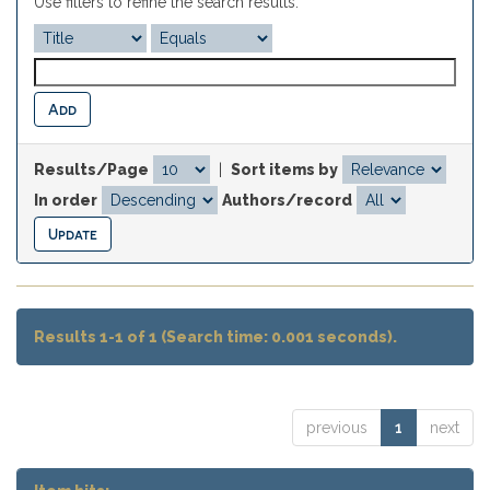
Use filters to refine the search results.
Results/Page
|
Sort items by
In order
Authors/record
Results 1-1 of 1 (Search time: 0.001 seconds).
previous
1
next