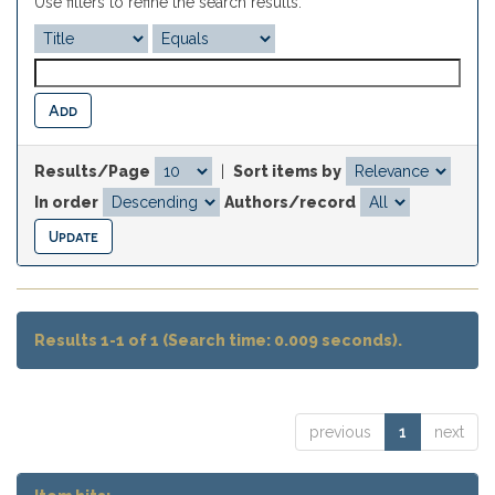
Use filters to refine the search results.
Results/Page
|
Sort items by
In order
Authors/record
Results 1-1 of 1 (Search time: 0.009 seconds).
previous
1
next