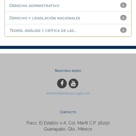
Derecho administrativo
1
Derecho y legislación nacionales
1
Teoría, análisis y crítica de las...
1
Nuestras redes
www.bibliotecas.ugto.mx
Contacto
Fracc. El Establo 1-A, Col. Marfil C.P. 36250
Guanajuato, Gto., México