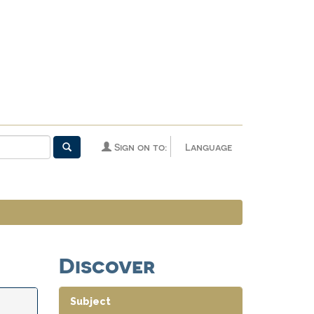
Sign on to:
Language
Discover
Subject