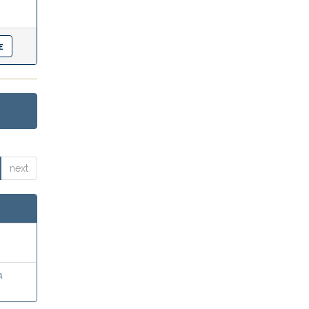
next
a