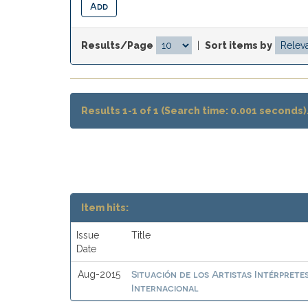
Results/Page
|
Sort items by
Results 1-1 of 1 (Search time: 0.001 seconds)
Item hits:
Issue
Title
Date
Situación de los Artistas Intérprete
Aug-2015
Internacional