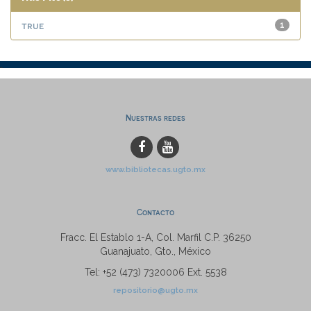
true
1
Nuestras redes
www.bibliotecas.ugto.mx
Contacto
Fracc. El Establo 1-A, Col. Marfil C.P. 36250
Guanajuato, Gto., México
Tel: +52 (473) 7320006 Ext. 5538
repositorio@ugto.mx