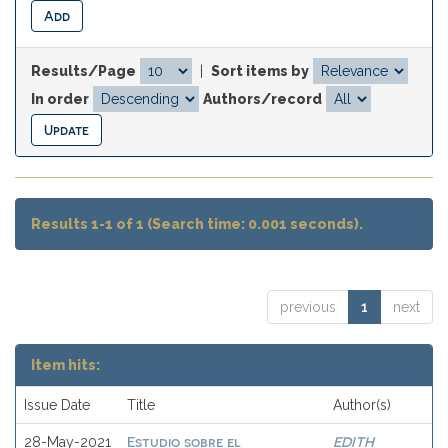
Results/Page
|
Sort items by
In order
Authors/record
Results 1-1 of 1 (Search time: 0.001 seconds).
previous
1
next
Item hits:
Issue Date
Title
Author(s)
Estudio sobre el
EDITH
28-May-2021