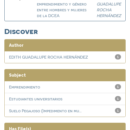
emprendimiento y género
GUADALUPE
entre hombres y mujeres
ROCHA
de la DCEA
HERNÁNDEZ
Discover
Author
EDITH GUADALUPE ROCHA HERNÁNDEZ
1
Subject
Emprendimiento
1
Estudiantes universitarios
1
Suelo Pegajoso (Impedimento en mu...
1
Has File(s)