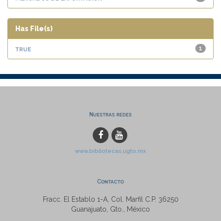
Has File(s)
true
1
Nuestras redes
www.bibliotecas.ugto.mx
Contacto
Fracc. El Establo 1-A, Col. Marfil C.P. 36250
Guanajuato, Gto., México