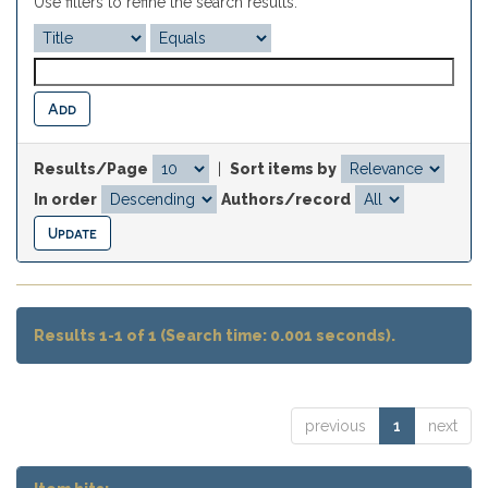
Use filters to refine the search results.
Results/Page
|
Sort items by
In order
Authors/record
Results 1-1 of 1 (Search time: 0.001 seconds).
previous
1
next