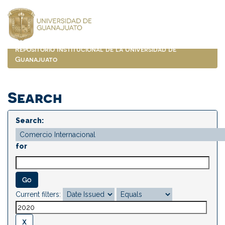
Skip
navigation
Repositorio Institucional de la Universidad de
Guanajuato
Search
Search:
for
Current filters: