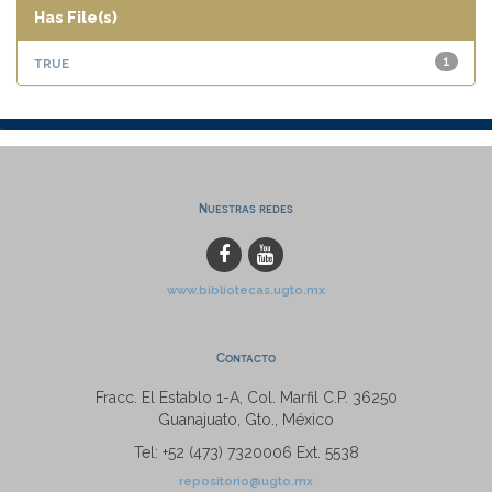
Has File(s)
true
1
Nuestras redes
www.bibliotecas.ugto.mx
Contacto
Fracc. El Establo 1-A, Col. Marfil C.P. 36250
Guanajuato, Gto., México
Tel: +52 (473) 7320006 Ext. 5538
repositorio@ugto.mx