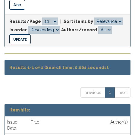
Results/Page
|
Sort items by
In order
Authors/record
Results 1-1 of 1 (Search time: 0.001 seconds).
previous
1
next
Item hits:
Issue
Title
Author(s)
Date