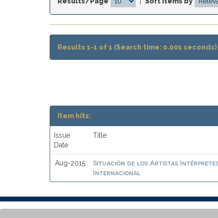
Results/Page
|
Sort items by
Results 1-1 of 1 (Search time: 0.001 seconds)
Item hits:
Issue
Title
Date
Situación de los Artistas Intérprete
Aug-2015
Internacional