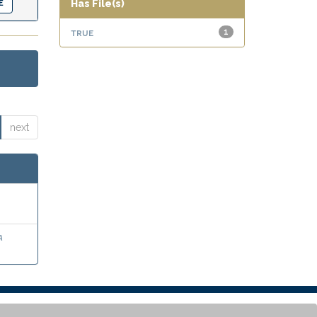
Has File(s)
true
1
next
a