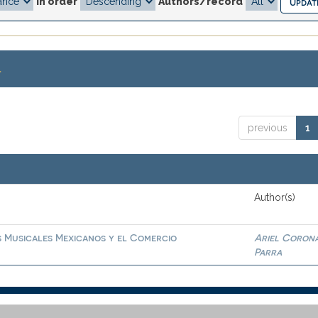
In order
Authors/record
.
previous
1
Author(s)
s Musicales Mexicanos y el Comercio
Ariel Coron
Parra