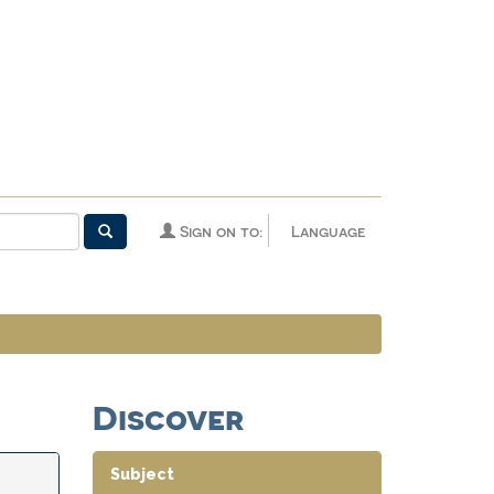
Sign on to:
Language
Discover
Subject