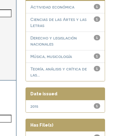
Actividad económica
1
Ciencias de las Artes y las
1
Letras
Derecho y legislación
1
nacionales
Música, musicología
1
Teoría, análisis y crítica de
1
las...
Date issued
2015
1
Has File(s)