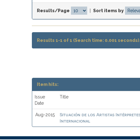
Results/Page
|
Sort items by
Results 1-1 of 1 (Search time: 0.001 seconds)
Item hits:
Issue
Title
Date
Situación de los Artistas Intérprete
Aug-2015
Internacional