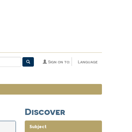
Sign on to:
Language
Discover
Subject