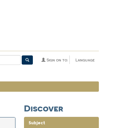
Sign on to:
Language
Discover
Subject