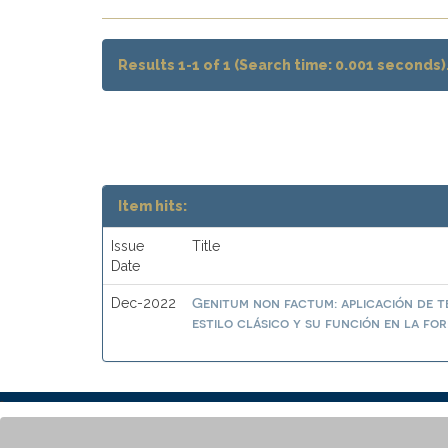
Results 1-1 of 1 (Search time: 0.001 seconds)
Item hits:
Issue
Title
Date
Genitum non factum: aplicación de t
Dec-2022
estilo clásico y su función en la fo