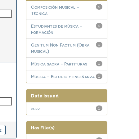
Composición musical –
1
Técnica
Estudiantes de música -
1
Formación
Genitum Non Factum (Obra
1
musical)
Música sacra - Partituras
1
Música – Estudio y enseñanza
1
Date issued
2022
1
Has File(s)