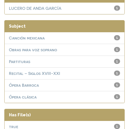
LUCERO DE ANDA GARCÍA
1
Subject
Canción mexicana
1
Obras para voz soprano
1
Partituras
1
Recital – Siglos XVIII-XXI
1
Ópera Barroca
1
Ópera clásica
1
Has File(s)
true
1