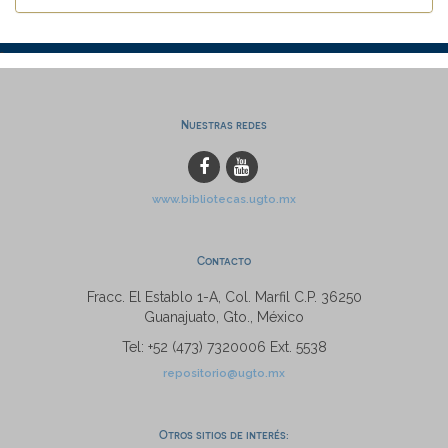
Nuestras redes
www.bibliotecas.ugto.mx
Contacto
Fracc. El Establo 1-A, Col. Marfil C.P. 36250
Guanajuato, Gto., México
Tel: +52 (473) 7320006 Ext. 5538
repositorio@ugto.mx
Otros sitios de interés: