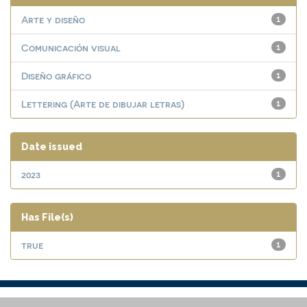
Arte y diseño
1
Comunicación visual
1
Diseño gráfico
1
Lettering (Arte de dibujar letras)
1
Date issued
2023
1
Has File(s)
true
1