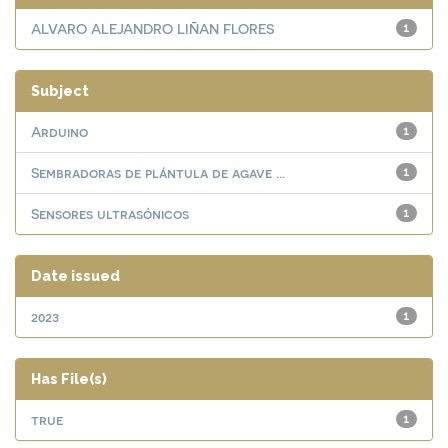
ALVARO ALEJANDRO LIÑAN FLORES
1
Subject
Arduino
1
Sembradoras de plántula de agave ...
1
Sensores ultrasónicos
1
Date issued
2023
1
Has File(s)
true
1