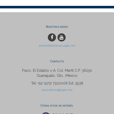
Nuestras redes
www.bibliotecas.ugto.mx
Contacto
Fracc. El Establo 1-A, Col. Marfil C.P. 36250
Guanajuato, Gto., México
Tel: +52 (473) 7320006 Ext. 5538
repositorio@ugto.mx
Otros sitios de interés: