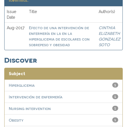
Item hits:
Issue
Title
Author(s)
Date
Efecto de una intervención de
CINTHIA
Aug-2017
enfermería en la en la
ELIZABETH
hiperglicemia de escolares con
GONZALEZ
sobrepeso y obesidad
SOTO
Discover
Subject
Hiperglicemia
1
Intervención de enfermería
1
Nursing intervention
1
Obesity
1