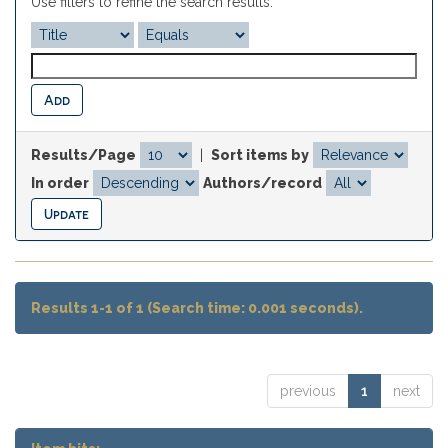
Use filters to refine the search results.
Results/Page
|
Sort items by
In order
Authors/record
Results 1-1 of 1 (Search time: 0.001 seconds).
previous
1
next