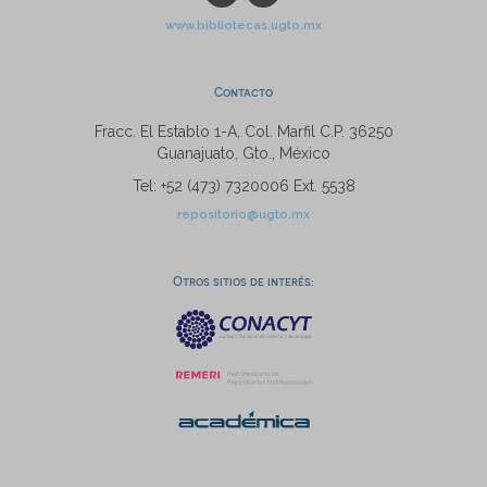
www.bibliotecas.ugto.mx
Contacto
Fracc. El Establo 1-A, Col. Marfil C.P. 36250
Guanajuato, Gto., México
Tel: +52 (473) 7320006 Ext. 5538
repositorio@ugto.mx
Otros sitios de interés: