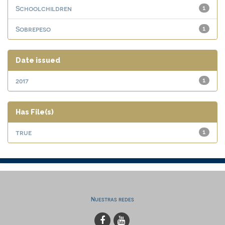
Schoolchildren
1
Sobrepeso
1
Date issued
2017
1
Has File(s)
true
1
Nuestras redes