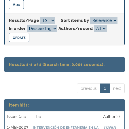
Results/Page
|
Sort items by
In order
Authors/record
Results 1-1 of 1 (Search time: 0.001 seconds).
previous
1
next
Item hits:
Issue Date
Title
Author(s)
Intervención de enfermería en la
TONIA
1-Mar-2023