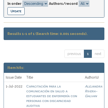
In order
Authors/record
Results 1-1 of 1 (Search time: 0.001 seconds).
previous
1
next
Item hits:
Issue Date
Title
Author(s)
Capacitación para la
Alejandra
1-Jul-2022
comunicación en salud a
Rivera-
estudiantes de enfermería con
Galvan
personas con discapacidad
auditiva