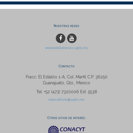
Nuestras redes
www.bibliotecas.ugto.mx
Contacto
Fracc. El Establo 1-A, Col. Marfil C.P. 36250
Guanajuato, Gto., México
Tel: +52 (473) 7320006 Ext. 5538
repositorio@ugto.mx
Otros sitios de interés: