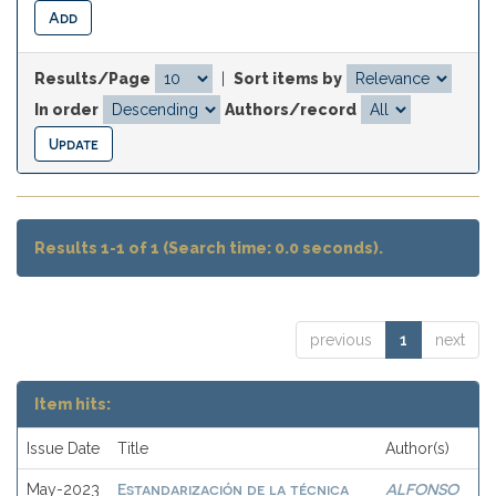
Results/Page
|
Sort items by
In order
Authors/record
Results 1-1 of 1 (Search time: 0.0 seconds).
previous
1
next
Item hits:
Issue Date
Title
Author(s)
Estandarización de la técnica
ALFONSO
May-2023