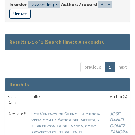
In order
Authors/record
Results 1-1 of 1 (Search time: 0.0 seconds).
previous
1
next
Item hits:
Issue
Title
Author(s)
Date
Los Venenos de Sileno. La ciencia
JOSE
Dec-2018
vista con la óptica del artista, y
DANIEL
el arte con la de la vida, como
GOMEZ
proyecto cultural en el
ZAMORA