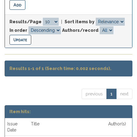
Results/Page
|
Sort items by
In order
Authors/record
Results 1-1 of 1 (Search time: 0.002 seconds).
previous
1
next
Item hits:
Issue
Title
Author(s)
Date