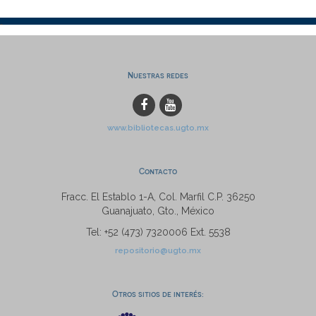
Nuestras redes
www.bibliotecas.ugto.mx
Contacto
Fracc. El Establo 1-A, Col. Marfil C.P. 36250
Guanajuato, Gto., México
Tel: +52 (473) 7320006 Ext. 5538
repositorio@ugto.mx
Otros sitios de interés: