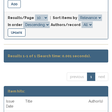
Results/Page
|
Sort items by
In order
Authors/record
Results 1-1 of 1 (Search time: 0.001 seconds).
previous
1
next
Item hits:
Issue
Title
Author(s)
Date