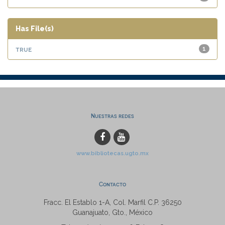
Has File(s)
true
1
Nuestras redes
www.bibliotecas.ugto.mx
Contacto
Fracc. El Establo 1-A, Col. Marfil C.P. 36250
Guanajuato, Gto., México