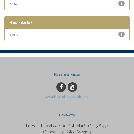
2016
1
Has File(s)
true
1
Nuestras redes
www.bibliotecas.ugto.mx
Contacto
Fracc. El Establo 1-A, Col. Marfil C.P. 36250
Guanajuato, Gto., México