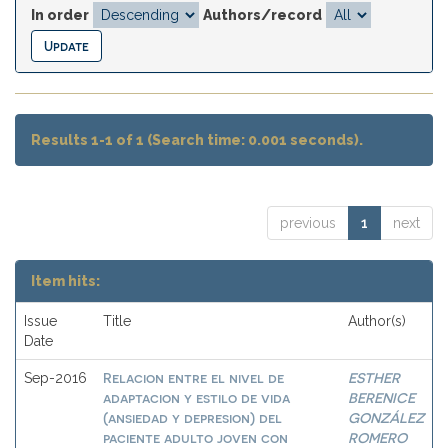
In order
Authors/record
Results 1-1 of 1 (Search time: 0.001 seconds).
previous
1
next
Item hits:
Issue
Title
Author(s)
Date
Relacion entre el nivel de
ESTHER
Sep-2016
adaptacion y estilo de vida
BERENICE
(ansiedad y depresion) del
GONZÁLEZ
paciente adulto joven con
ROMERO