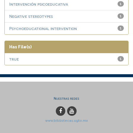
Intervención psicoeducativa
1
Negative stereotypes
1
Psychoeducational intervention
1
Has File(s)
true
1
Nuestras redes
www.bibliotecas.ugto.mx