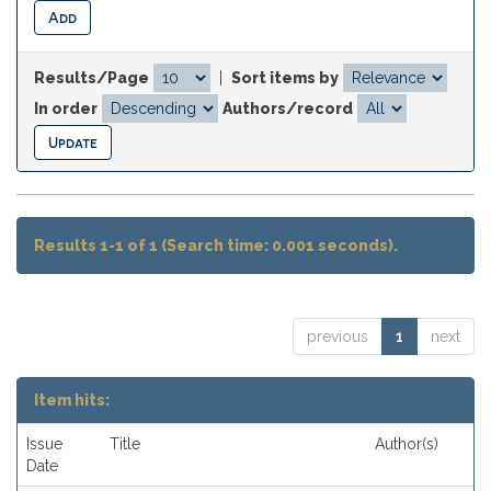
Results/Page
|
Sort items by
In order
Authors/record
Results 1-1 of 1 (Search time: 0.001 seconds).
previous
1
next
Item hits:
Issue
Title
Author(s)
Date