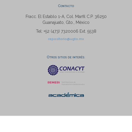
Contacto
Fracc. El Establo 1-A, Col. Marfil C.P. 36250
Guanajuato, Gto., México
Tel: +52 (473) 7320006 Ext. 5538
repositorio@ugto.mx
Otros sitios de interés: