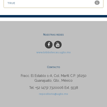
true
1
Nuestras redes
www.bibliotecas.ugto.mx
Contacto
Fracc. El Establo 1-A, Col. Marfil C.P. 36250
Guanajuato, Gto., México
Tel: +52 (473) 7320006 Ext. 5538
repositorio@ugto.mx