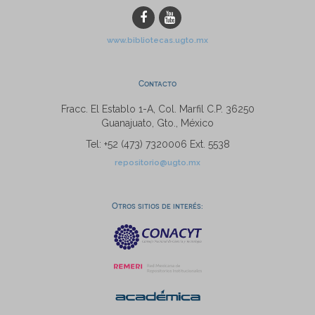
www.bibliotecas.ugto.mx
Contacto
Fracc. El Establo 1-A, Col. Marfil C.P. 36250
Guanajuato, Gto., México
Tel: +52 (473) 7320006 Ext. 5538
repositorio@ugto.mx
Otros sitios de interés: