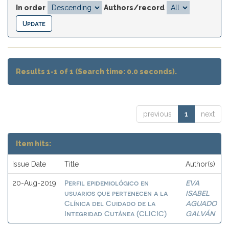
In order
Authors/record
Results 1-1 of 1 (Search time: 0.0 seconds).
previous
1
next
Item hits:
Issue Date
Title
Author(s)
Perfil epidemiológico en
EVA
20-Aug-2019
usuarios que pertenecen a la
ISABEL
Clínica del Cuidado de la
AGUADO
Integridad Cutánea (CLICIC)
GALVÁN