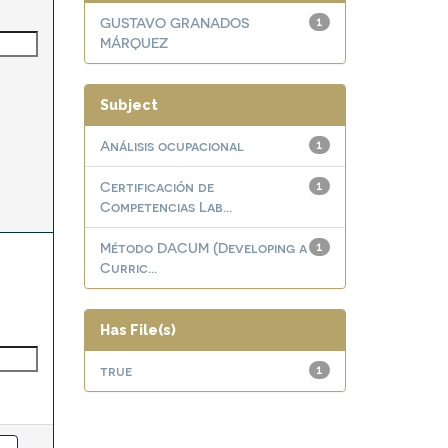
GUSTAVO GRANADOS
1
MÁRQUEZ
Subject
Análisis ocupacional
1
Certificación de
1
Competencias Lab...
Método DACUM (Developing a
1
Curric...
Has File(s)
true
1