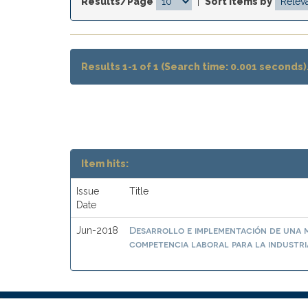
Results/Page
|
Sort items by
Results 1-1 of 1 (Search time: 0.001 seconds)
Item hits:
Issue
Title
Date
Desarrollo e implementación de una 
Jun-2018
competencia laboral para la industri