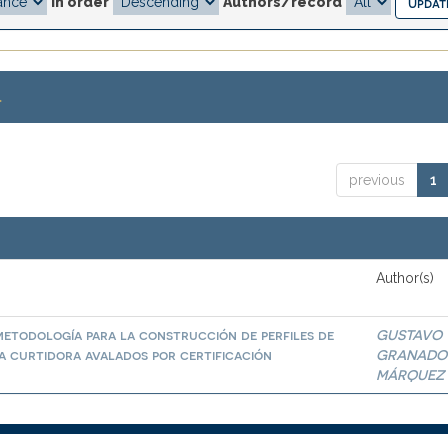
In order
Authors/record
.
previous
1
Author(s)
metodología para la construcción de perfiles de
GUSTAVO
a curtidora avalados por certificación
GRANADO
MÁRQUEZ