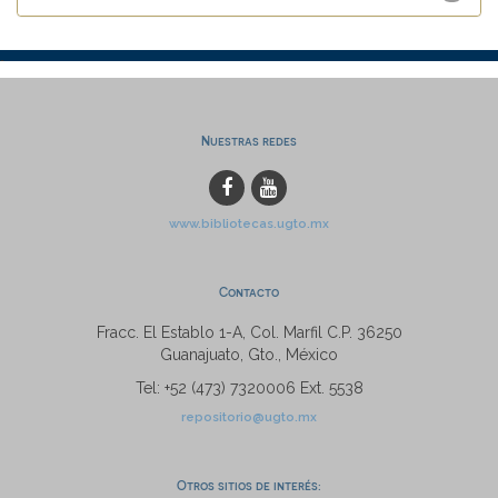
Nuestras redes
www.bibliotecas.ugto.mx
Contacto
Fracc. El Establo 1-A, Col. Marfil C.P. 36250
Guanajuato, Gto., México
Tel: +52 (473) 7320006 Ext. 5538
repositorio@ugto.mx
Otros sitios de interés: