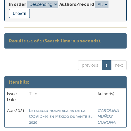
In order
Authors/record
Results 1-1 of 1 (Search time: 0.0 seconds).
previous
1
next
Item hits:
Issue
Title
Author(s)
Date
Letalidad hospitalaria de la
CAROLINA
Apr-2021
COVID-19 en México durante el
MUÑOZ
2020
CORONA