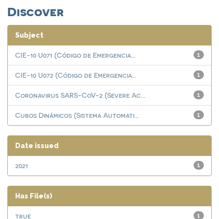
Discover
Subject
CIE-10 U071 (Código de Emergencia...
1
CIE-10 U072 (Código de Emergencia...
1
Coronavirus SARS-CoV-2 (Severe Ac...
1
Cubos Dinámicos (Sistema Automati...
1
Date issued
2021
1
Has File(s)
true
1