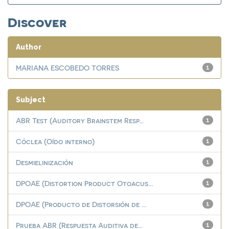
Discover
Author
MARIANA ESCOBEDO TORRES
1
Subject
ABR Test (Auditory Brainstem Resp...
1
Cóclea (Oído interno)
1
Desmielinización
1
DPOAE (Distortion Product Otoacus...
1
DPOAE (Producto de Distorsión de ...
1
Prueba ABR (Respuesta Auditiva de...
1