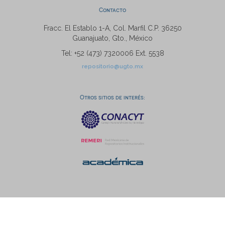
Contacto
Fracc. El Establo 1-A, Col. Marfil C.P. 36250
Guanajuato, Gto., México
Tel: +52 (473) 7320006 Ext. 5538
repositorio@ugto.mx
Otros sitios de interés: