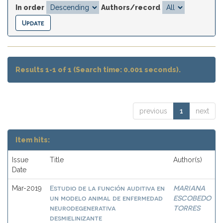
In order
Authors/record
Results 1-1 of 1 (Search time: 0.001 seconds).
previous
1
next
Item hits:
Issue
Title
Author(s)
Date
Estudio de la función auditiva en
MARIANA
Mar-2019
un modelo animal de enfermedad
ESCOBEDO
neurodegenerativa
TORRES
desmielinizante