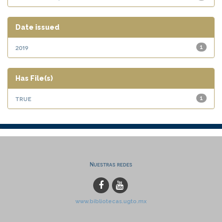
Date issued
2019
1
Has File(s)
true
1
Nuestras redes
www.bibliotecas.ugto.mx