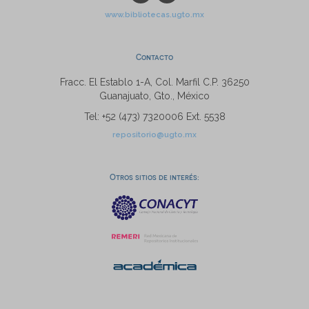
www.bibliotecas.ugto.mx
Contacto
Fracc. El Establo 1-A, Col. Marfil C.P. 36250
Guanajuato, Gto., México
Tel: +52 (473) 7320006 Ext. 5538
repositorio@ugto.mx
Otros sitios de interés: