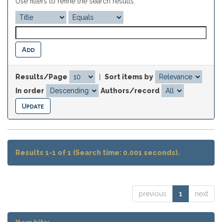
Use filters to refine the search results.
Results/Page
|
Sort items by
In order
Authors/record
Results 1-1 of 1 (Search time: 0.001 seconds).
previous
1
next